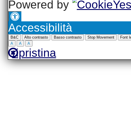
Powered by
Accessibilità
B&C
Alto contrasto
Basso contrasto
Stop Movement
Font le
A
A
A
ripristina