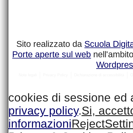
Sito realizzato da
Scuola Digit
Porte aperte sul web
nell'ambit
Wordpre
Note legali
Privacy Policy
Dichiarazione di accessibilità
O
cookies di sessione ed a
privacy policy
.
Si, accett
informazioni
Reject
Setti