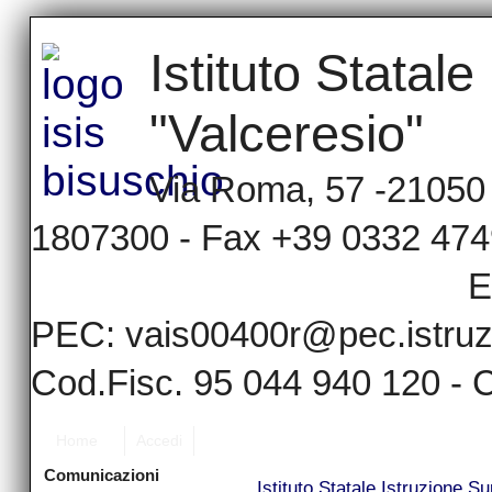
Istituto Statal
"Valceresio"
Via Roma, 57 -21050 -
1807300 - Fax
E
PEC: vais00400r@pec.istruzi
Cod.Fisc. 95 044 940 120 
Home
Accedi
Comunicazioni
Istituto Statale Istruzione S